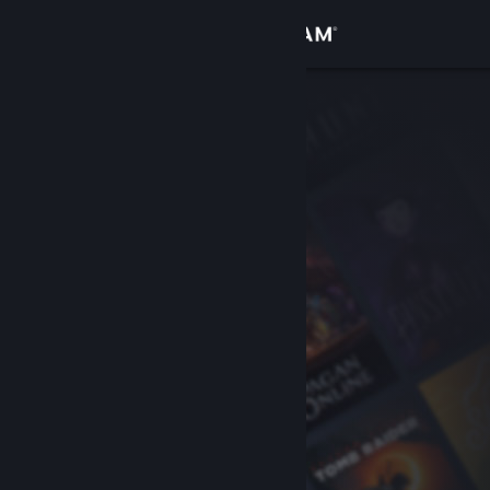
Kirjaudu sisään
Kauppa
Yhteisö
Tietoa
Tuki
Vaihda kieli
Hanki Steam-mobiilisovellus
Näytä työpöytäsivusto