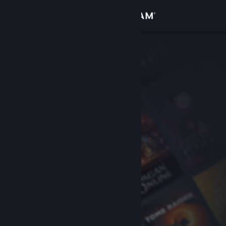
Kirjaudu sisään
Kauppa
Yhteisö
Tietoa
Tuki
Vaihda kieli
Hanki Steam-mobiilisovellus
Näytä työpöytäsivusto