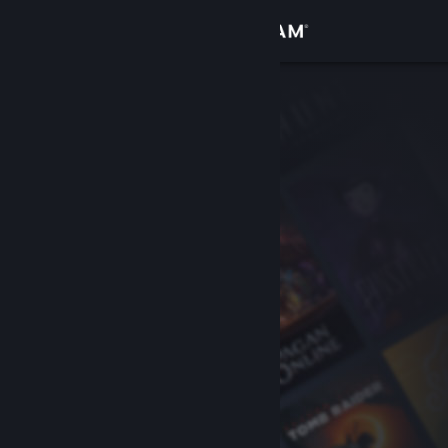
Kirjaudu sisään
Kauppa
Yhteisö
Tietoa
Tuki
Vaihda kieli
Hanki Steam-mobiilisovellus
Näytä työpöytäsivusto