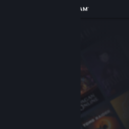
Kirjaudu sisään
Kauppa
Yhteisö
Tietoa
Tuki
Vaihda kieli
Hanki Steam-mobiilisovellus
Näytä työpöytäsivusto