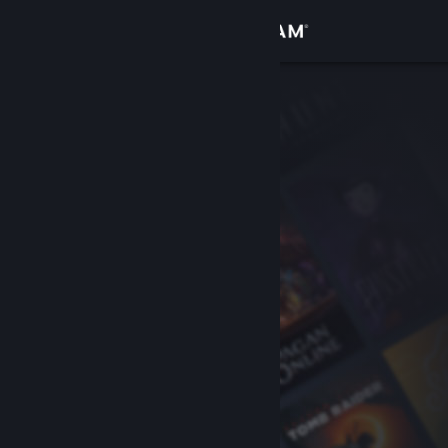
Kirjaudu sisään
Kauppa
Yhteisö
Tietoa
Tuki
Vaihda kieli
Hanki Steam-mobiilisovellus
Näytä työpöytäsivusto