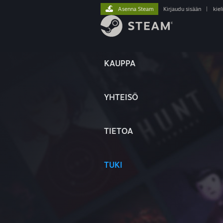
Asenna Steam
Kirjaudu sisään
|
kiel
KAUPPA
YHTEISÖ
TIETOA
TUKI