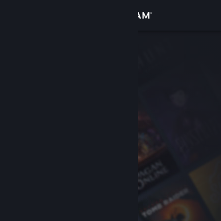
Kirjaudu sisään
Kauppa
Yhteisö
Tietoa
Tuki
Vaihda kieli
Hanki Steam-mobiilisovellus
Näytä työpöytäsivusto