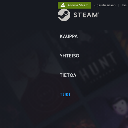
Asenna Steam
Kirjaudu sisään
|
kiel
KAUPPA
YHTEISÖ
TIETOA
TUKI