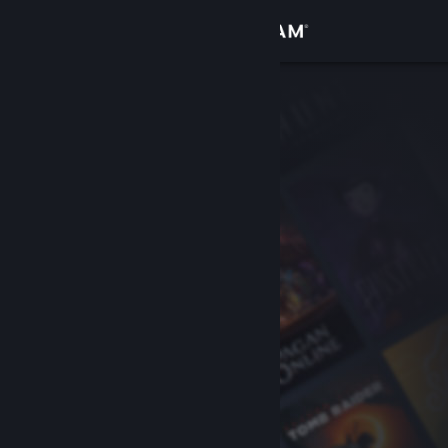
Kirjaudu sisään
Kauppa
Yhteisö
Tietoa
Tuki
Vaihda kieli
Hanki Steam-mobiilisovellus
Näytä työpöytäsivusto