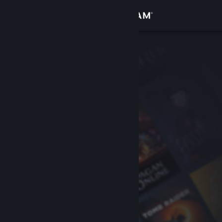
Kirjaudu sisään
Kauppa
Yhteisö
Tietoa
Tuki
Vaihda kieli
Hanki Steam-mobiilisovellus
Näytä työpöytäsivusto