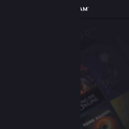
Kirjaudu sisään
Kauppa
Yhteisö
Tietoa
Tuki
Vaihda kieli
Hanki Steam-mobiilisovellus
Näytä työpöytäsivusto