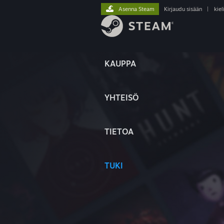
Asenna Steam
Kirjaudu sisään
|
kiel
KAUPPA
YHTEISÖ
TIETOA
TUKI