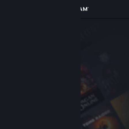
Kirjaudu sisään
Kauppa
Yhteisö
Tietoa
Tuki
Vaihda kieli
Hanki Steam-mobiilisovellus
Näytä työpöytäsivusto