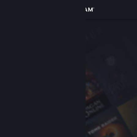
Kirjaudu sisään
Kauppa
Yhteisö
Tietoa
Tuki
Vaihda kieli
Hanki Steam-mobiilisovellus
Näytä työpöytäsivusto