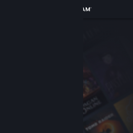
Kirjaudu sisään
Kauppa
Yhteisö
Tietoa
Tuki
Vaihda kieli
Hanki Steam-mobiilisovellus
Näytä työpöytäsivusto