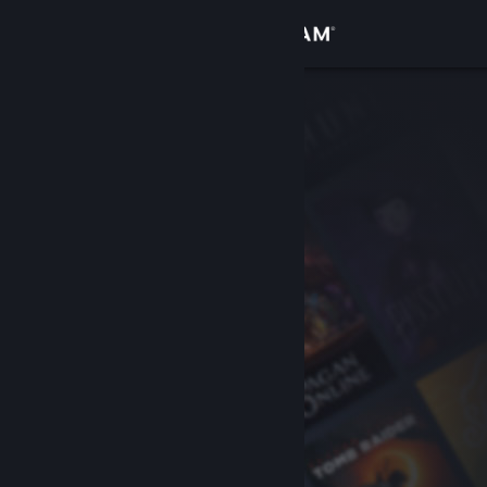
Kirjaudu sisään
Kauppa
Yhteisö
Tietoa
Tuki
Vaihda kieli
Hanki Steam-mobiilisovellus
Näytä työpöytäsivusto