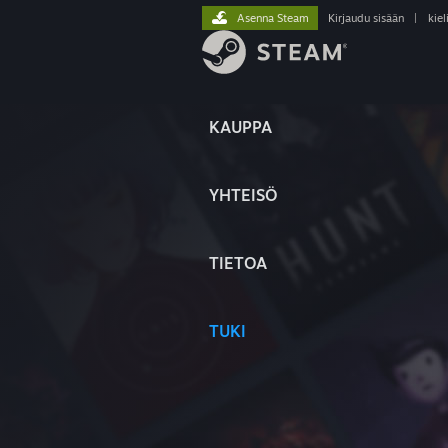
Asenna Steam
Kirjaudu sisään
|
kiel
KAUPPA
YHTEISÖ
TIETOA
TUKI