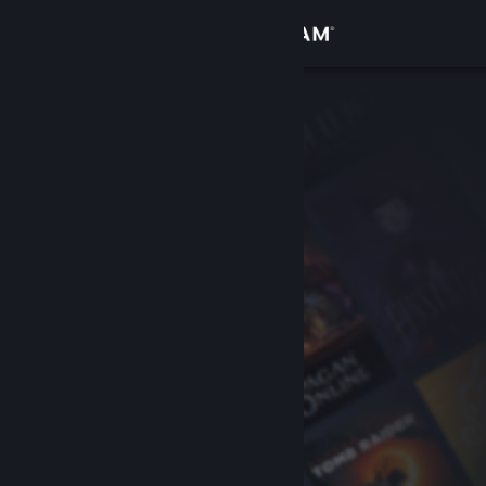
Kirjaudu sisään
Kauppa
Yhteisö
Tietoa
Tuki
Vaihda kieli
Hanki Steam-mobiilisovellus
Näytä työpöytäsivusto