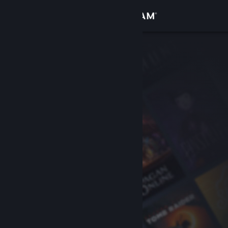
Kirjaudu sisään
Kauppa
Yhteisö
Tietoa
Tuki
Vaihda kieli
Hanki Steam-mobiilisovellus
Näytä työpöytäsivusto