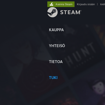
Asenna Steam
Kirjaudu sisään
|
kiel
KAUPPA
YHTEISÖ
TIETOA
TUKI