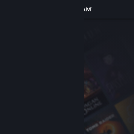
Kirjaudu sisään
Kauppa
Yhteisö
Tietoa
Tuki
Vaihda kieli
Hanki Steam-mobiilisovellus
Näytä työpöytäsivusto