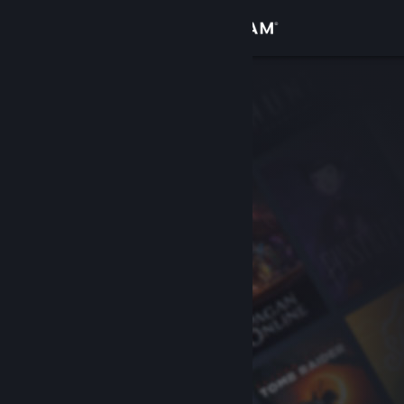
Kirjaudu sisään
Kauppa
Yhteisö
Tietoa
Tuki
Vaihda kieli
Hanki Steam-mobiilisovellus
Näytä työpöytäsivusto