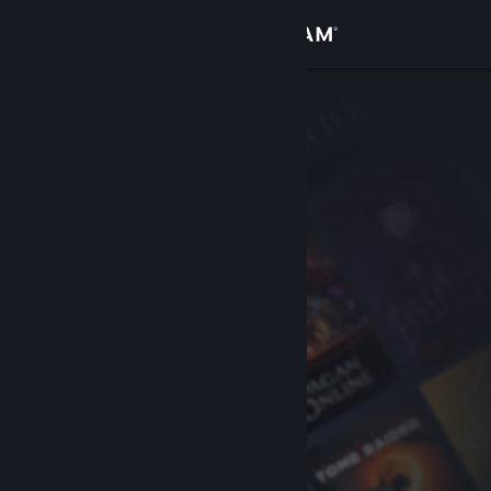
Kirjaudu sisään
Kauppa
Yhteisö
Tietoa
Tuki
Vaihda kieli
Hanki Steam-mobiilisovellus
Näytä työpöytäsivusto