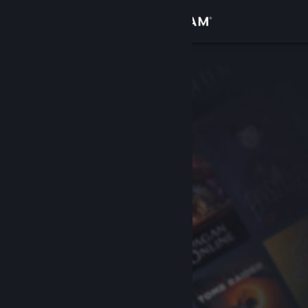
Kirjaudu sisään
Kauppa
Yhteisö
Tietoa
Tuki
Vaihda kieli
Hanki Steam-mobiilisovellus
Näytä työpöytäsivusto