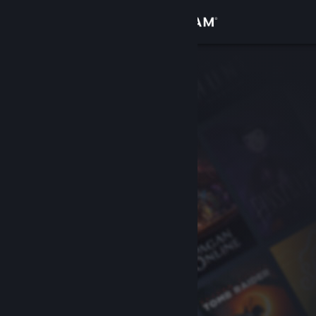
Kirjaudu sisään
Kauppa
Yhteisö
Tietoa
Tuki
Vaihda kieli
Hanki Steam-mobiilisovellus
Näytä työpöytäsivusto