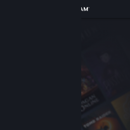
Kirjaudu sisään
Kauppa
Yhteisö
Tietoa
Tuki
Vaihda kieli
Hanki Steam-mobiilisovellus
Näytä työpöytäsivusto