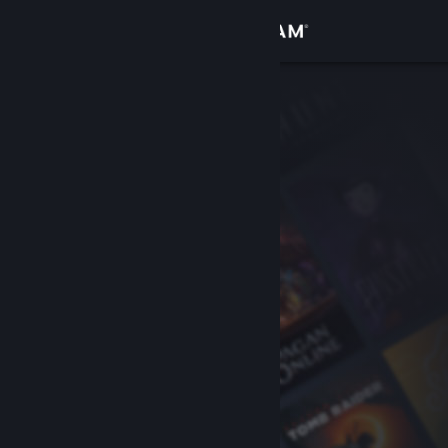
Kirjaudu sisään
Kauppa
Yhteisö
Tietoa
Tuki
Vaihda kieli
Hanki Steam-mobiilisovellus
Näytä työpöytäsivusto