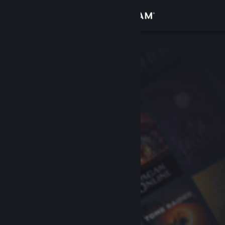
Kirjaudu sisään
Kauppa
Yhteisö
Tietoa
Tuki
Vaihda kieli
Hanki Steam-mobiilisovellus
Näytä työpöytäsivusto