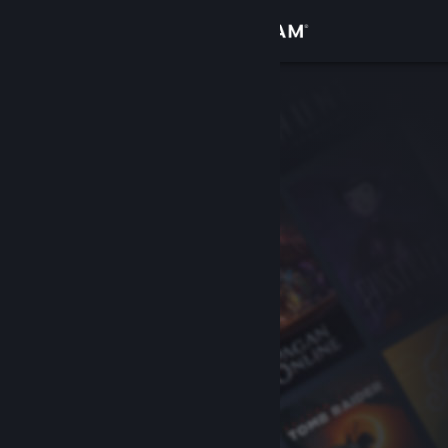
Kirjaudu sisään
Kauppa
Yhteisö
Tietoa
Tuki
Vaihda kieli
Hanki Steam-mobiilisovellus
Näytä työpöytäsivusto