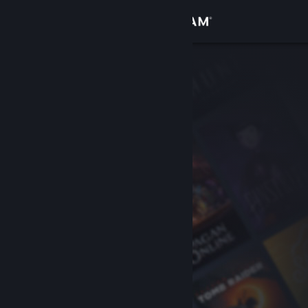
Kirjaudu sisään
Kauppa
Yhteisö
Tietoa
Tuki
Vaihda kieli
Hanki Steam-mobiilisovellus
Näytä työpöytäsivusto