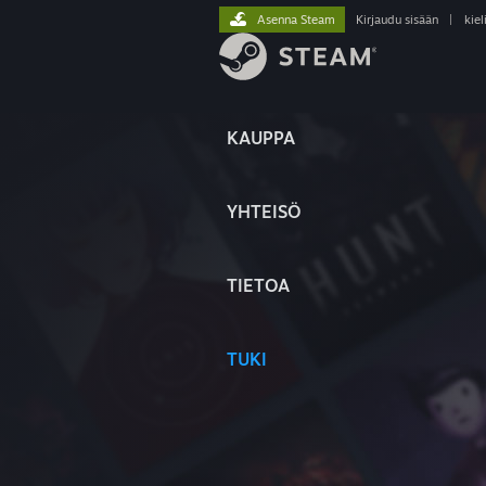
Asenna Steam
Kirjaudu sisään
|
kiel
KAUPPA
YHTEISÖ
TIETOA
TUKI