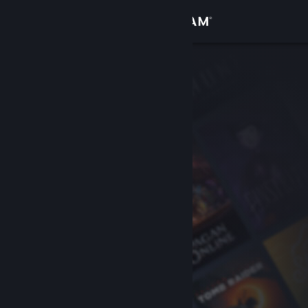
Kirjaudu sisään
Kauppa
Yhteisö
Tietoa
Tuki
Vaihda kieli
Hanki Steam-mobiilisovellus
Näytä työpöytäsivusto