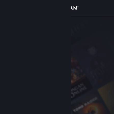
Kirjaudu sisään
Kauppa
Yhteisö
Tietoa
Tuki
Vaihda kieli
Hanki Steam-mobiilisovellus
Näytä työpöytäsivusto