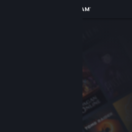
Kirjaudu sisään
Kauppa
Yhteisö
Tietoa
Tuki
Vaihda kieli
Hanki Steam-mobiilisovellus
Näytä työpöytäsivusto