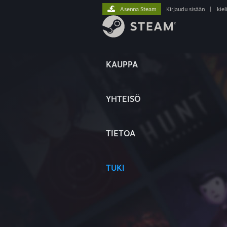
Asenna Steam
Kirjaudu sisään
|
kiel
KAUPPA
YHTEISÖ
TIETOA
TUKI