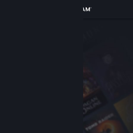
Kirjaudu sisään
Kauppa
Yhteisö
Tietoa
Tuki
Vaihda kieli
Hanki Steam-mobiilisovellus
Näytä työpöytäsivusto