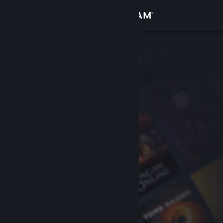
Kirjaudu sisään
Kauppa
Yhteisö
Tietoa
Tuki
Vaihda kieli
Hanki Steam-mobiilisovellus
Näytä työpöytäsivusto