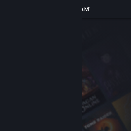
Kirjaudu sisään
Kauppa
Yhteisö
Tietoa
Tuki
Vaihda kieli
Hanki Steam-mobiilisovellus
Näytä työpöytäsivusto