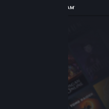
Kirjaudu sisään
Kauppa
Yhteisö
Tietoa
Tuki
Vaihda kieli
Hanki Steam-mobiilisovellus
Näytä työpöytäsivusto