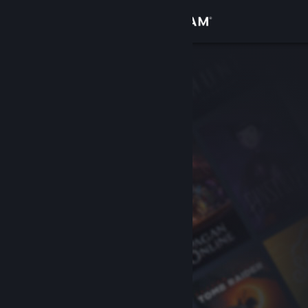
Kirjaudu sisään
Kauppa
Yhteisö
Tietoa
Tuki
Vaihda kieli
Hanki Steam-mobiilisovellus
Näytä työpöytäsivusto