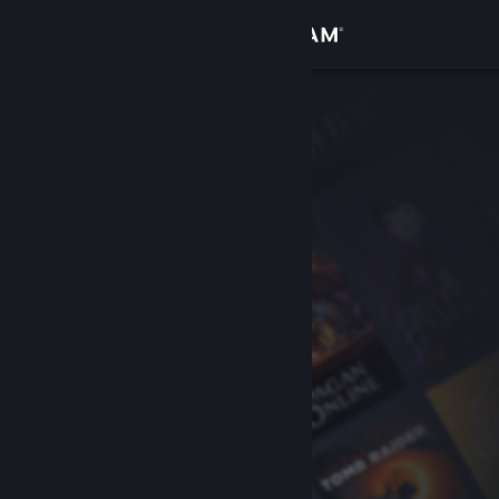
Kirjaudu sisään
Kauppa
Yhteisö
Tietoa
Tuki
Vaihda kieli
Hanki Steam-mobiilisovellus
Näytä työpöytäsivusto