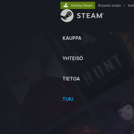
Asenna Steam
Kirjaudu sisään
|
kiel
KAUPPA
YHTEISÖ
TIETOA
TUKI