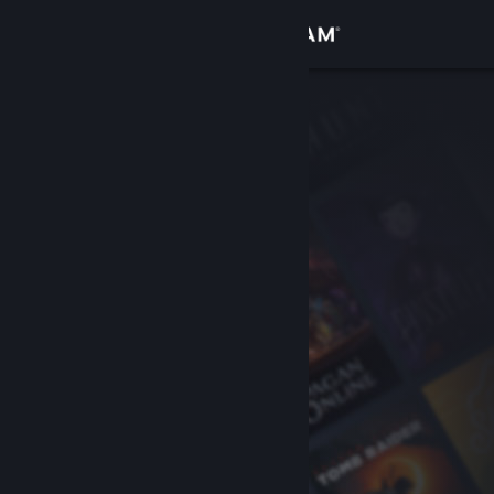
Kirjaudu sisään
Kauppa
Yhteisö
Tietoa
Tuki
Vaihda kieli
Hanki Steam-mobiilisovellus
Näytä työpöytäsivusto