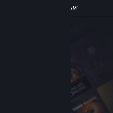
Kirjaudu sisään
Kauppa
Yhteisö
Tietoa
Tuki
Vaihda kieli
Hanki Steam-mobiilisovellus
Näytä työpöytäsivusto