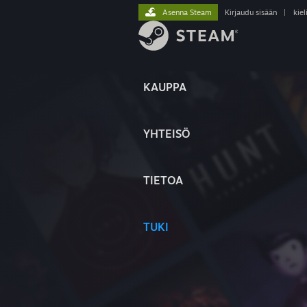
Asenna Steam
Kirjaudu sisään
|
kiel
KAUPPA
YHTEISÖ
TIETOA
TUKI