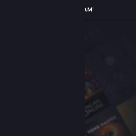
Kirjaudu sisään
Kauppa
Yhteisö
Tietoa
Tuki
Vaihda kieli
Hanki Steam-mobiilisovellus
Näytä työpöytäsivusto