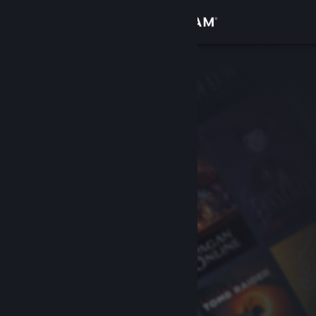
Kirjaudu sisään
Kauppa
Yhteisö
Tietoa
Tuki
Vaihda kieli
Hanki Steam-mobiilisovellus
Näytä työpöytäsivusto