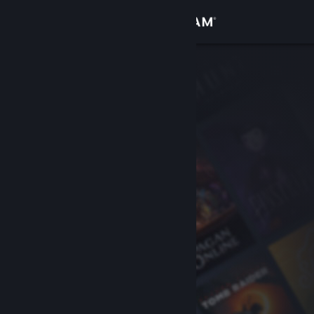
Kirjaudu sisään
Kauppa
Yhteisö
Tietoa
Tuki
Vaihda kieli
Hanki Steam-mobiilisovellus
Näytä työpöytäsivusto