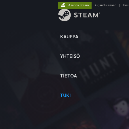
Asenna Steam
Kirjaudu sisään
|
kiel
KAUPPA
YHTEISÖ
TIETOA
TUKI