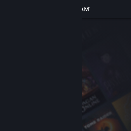
Kirjaudu sisään
Kauppa
Yhteisö
Tietoa
Tuki
Vaihda kieli
Hanki Steam-mobiilisovellus
Näytä työpöytäsivusto